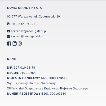
KÖNIG STAHL SP Z O. O.
02-677 Warszawa, ul. Cybernetyki 10
+48 22 549 61 33
sprzedaz@koenigstahl.pl
zarzad@koenigstahl.pl
DANE
NIP
: 527-010-33-79
REGON
: 010110554
REJESTR HANDLOWY KRS: 0000120519
Sąd Rejonowy dla m.st. Warszawy
XIII Wydział Gospodarczy Krajowego Rejestru Sądowego
NUMER REJESTROWY BDO
: 000109130