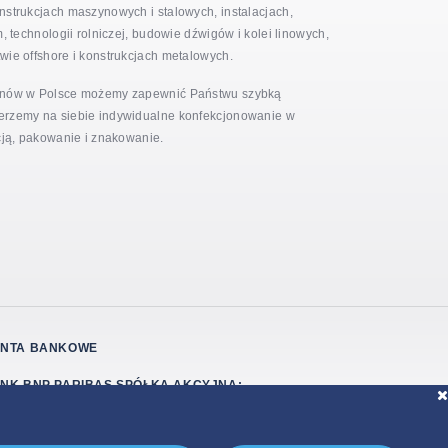
strukcjach maszynowych i stalowych, instalacjach,
 technologii rolniczej, budowie dźwigów i kolei linowych,
ie offshore i konstrukcjach metalowych.
ynów w Polsce możemy zapewnić Państwu szybką
rzemy na siebie indywidualne konfekcjonowanie w
cją, pakowanie i znakowanie.
NTA BANKOWE
NK BNP PARIBAS SPÓŁKA AKCYJNA:
 1750 0009 0000 0000 0088 3123