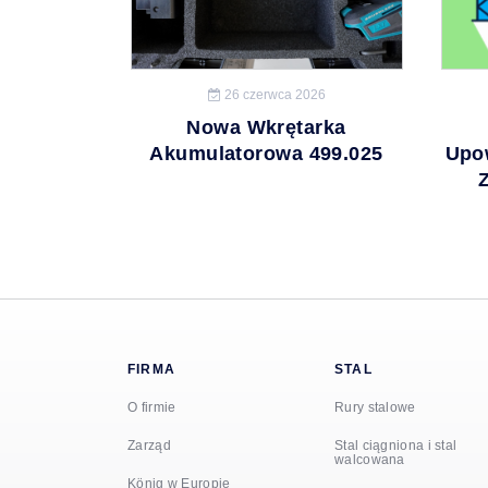
26 czerwca 2026
Nowa Wkrętarka
Akumulatorowa 499.025
Upo
FIRMA
STAL
O firmie
Rury stalowe
Zarząd
Stal ciągniona i stal
walcowana
König w Europie