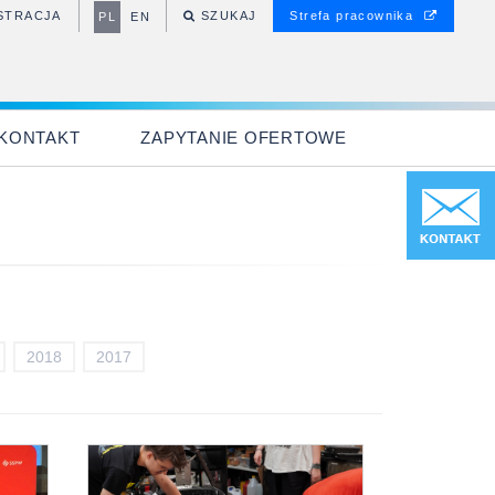
STRACJA
SZUKAJ
Strefa pracownika
PL
EN
Nie masz danych
dostępowych?
KONTAKT
ZAPYTANIE OFERTOWE
STWÓRZ KONTO
2018
2017