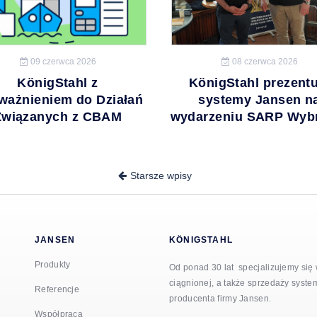
09 czerwca 2026
08 czerwca 2026
KönigStahl z
KönigStahl prezentu
ważnieniem do Działań
systemy Jansen n
Związanych z CBAM
wydarzeniu SARP Wyb
Nawigacja
Starsze wpisy
po
wpisach
JANSEN
KÖNIGSTAHL
Produkty
Od ponad 30 lat specjalizujemy się w 
ciągnionej, a także sprzedaży syst
Referencje
producenta firmy Jansen.
Współpraca