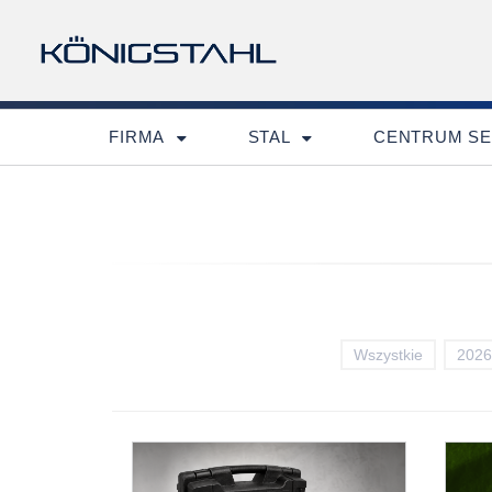
EXTRANET JANSEN
Login/E-mail
Hasło
FIRMA
STAL
CENTRUM S
Zapamiętaj mnie
Wszystkie
2026