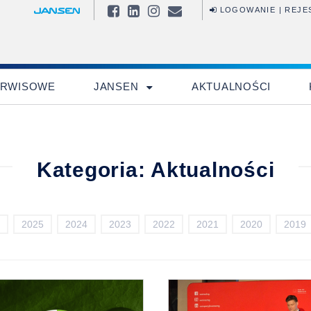
LOGOWANIE | REJE
ERWISOWE
JANSEN
AKTUALNOŚCI
Nie pamiętasz hasła?
Kategoria:
Aktualności
Search
for:
2025
2024
2023
2022
2021
2020
2019