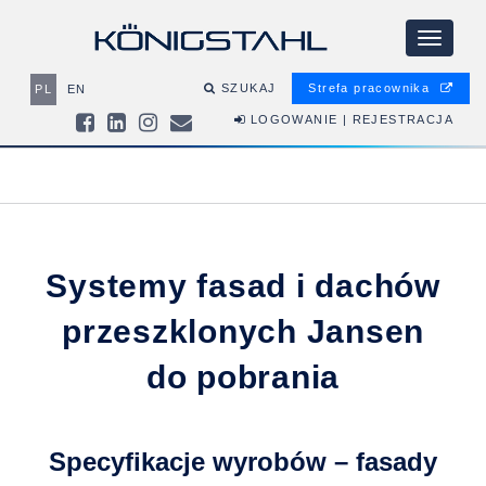
Login/E-mail
Toggle n
SZUKAJ
Strefa pracownika
PL
EN
Zapamiętaj mnie
LOGOWANIE | REJESTRACJA
Hasło
Nie pamiętasz hasła?
Systemy fasad i dachów
przeszklonych Jansen
do pobrania
STWÓRZ KONTO
Specyfikacje wyrobów – fasady